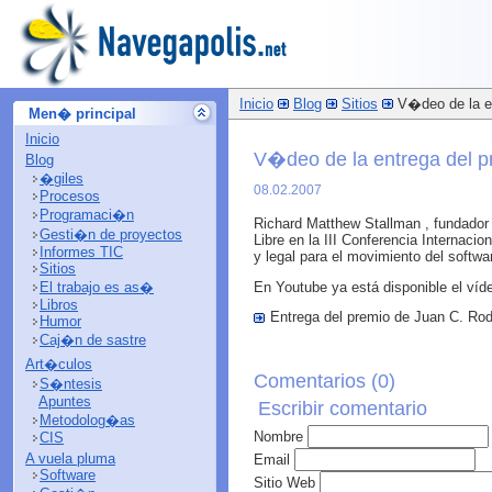
Inicio
Blog
Sitios
V�deo de la en
Men� principal
Inicio
V�deo de la entrega del p
Blog
�giles
08.02.2007
Procesos
Programaci�n
Richard Matthew Stallman , fundador
Gesti�n de proyectos
Libre en la III Conferencia Internaci
Informes TIC
y legal para el movimiento del softwa
Sitios
En Youtube ya está disponible el víd
El trabajo es as�
Libros
Entrega del premio de Juan C. Rodr
Humor
Caj�n de sastre
Art�culos
Comentarios (
0
)
S�ntesis
Apuntes
Escribir comentario
Metodolog�as
Nombre
CIS
A vuela pluma
Email
Software
Sitio Web