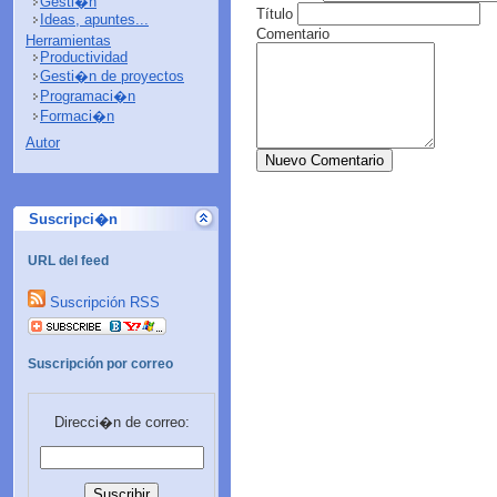
Gesti�n
Título
Ideas, apuntes...
Comentario
Herramientas
Productividad
Gesti�n de proyectos
Programaci�n
Formaci�n
Autor
Nuevo Comentario
Suscripci�n
URL del feed
Suscripción RSS
Suscripción por correo
Direcci�n de correo: