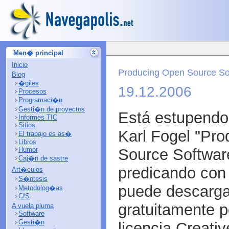
Men� principal
Inicio
Producing Open Source So
Blog
�giles
19.12.2006
Procesos
Programaci�n
Gesti�n de proyectos
Está estupendo 
Informes TIC
Sitios
Karl Fogel "Pr
El trabajo es as�
Libros
Source Softwar
Humor
Caj�n de sastre
predicando con 
Art�culos
S�ntesis
puede descargar
Metodolog�as
CIS
gratuitamente p
A vuela pluma
Software
Gesti�n
licencia Creat