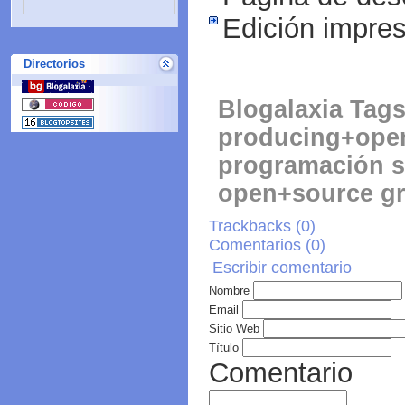
Edición impres
Directorios
Blogalaxia Tags
producing+ope
programación s
open+source gr
Trackbacks (0)
Comentarios (
0
)
Escribir comentario
Nombre
Email
Sitio Web
Título
Comentario