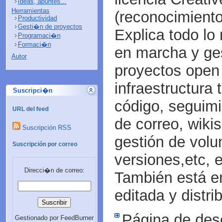
Ideas, apuntes...
Herramientas
(reconocimiento 
Productividad
Gesti�n de proyectos
Explica todo lo
Programaci�n
Formaci�n
en marcha y ges
Autor
proyectos open 
infraestructura 
Suscripci�n
código, seguimie
URL del feed
de correo, wiki
Suscripción RSS
gestión de volu
Suscripción por correo
versiones,etc, e
Direcci�n de correo:
También está e
editada y distr
Página de des
Gestionado por FeedBurner